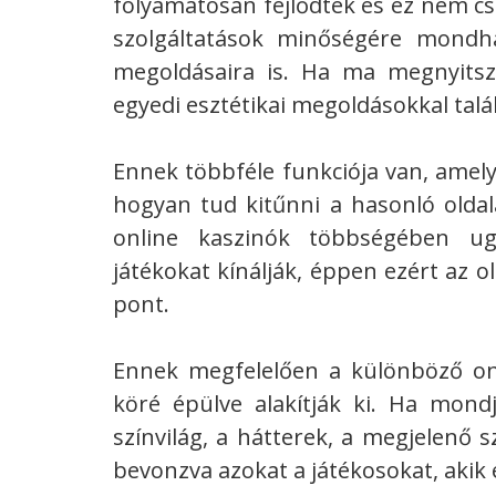
folyamatosan fejlődtek és ez nem csa
szolgáltatások minőségére mondha
megoldásaira is. Ha ma megnyitsz 
egyedi esztétikai megoldásokkal talá
Ennek többféle funkciója van, amely
hogyan tud kitűnni a hasonló oldal
online kaszinók többségében ug
játékokat kínálják, éppen ezért az ol
pont.
Ennek megfelelően a különböző on
köré épülve alakítják ki. Ha mon
színvilág, a hátterek, a megjelenő 
bevonzva azokat a játékosokat, akik ez