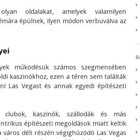
olyan oldalakat, amelyek valamilyen
ű témára épülnek, ilyen módon verbuválva az
yei
B
melyek működésük számos szegmensében
öldi kaszinókhoz, ezen a téren sem találták
ni Las Vegast és annak egyedi építészeti
 clubok, kaszinók, szállodák és más
ntrikus építészeti megoldások miatt keltik
k a város déli részén végighúzódó Las Vegas