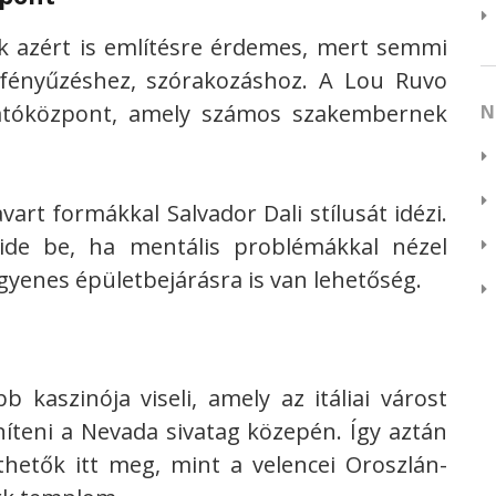
k azért is említésre érdemes, mert semmi
 fényűzéshez, szórakozáshoz. A Lou Ruvo
atóközpont, amely számos szakembernek
N
avart formákkal Salvador Dali stílusát idézi.
ide be, ha mentális problémákkal nézel
yenes épületbejárásra is van lehetőség.
b kaszinója viseli, amely az itáliai várost
níteni a Nevada sivatag közepén. Így aztán
thetők itt meg, mint a velencei Oroszlán-