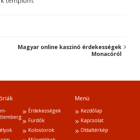
árk templom.
Magyar online kaszinó érdekességek
Monacóról
óriák
Menü
en-
Érdekességek
Kezdőlap
ttemberg
Fürdők
Kapcsolat
élyok
Kolostorok
Oldaltérkép
azin
Műemlékek