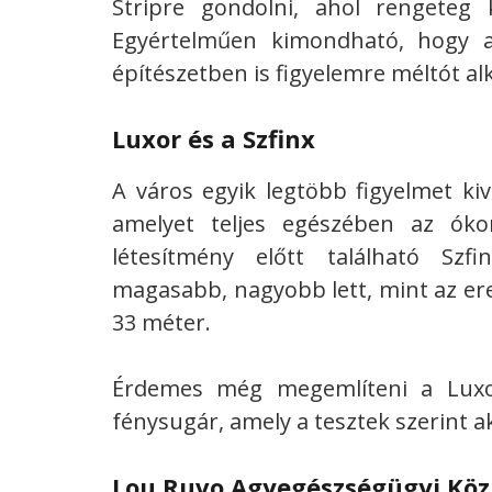
Stripre gondolni, ahol rengeteg 
Egyértelműen kimondható, hogy a
építészetben is figyelemre méltót al
Luxor és a Szfinx
A város egyik legtöbb figyelmet kiv
amelyet teljes egészében az ókor
létesítmény előtt található Sz
magasabb, nagyobb lett, mint az ere
33 méter.
Érdemes még megemlíteni a Luxo
fénysugár, amely a tesztek szerint ak
Lou Ruvo Agyegészségügyi Kö