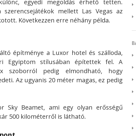
különc, egyedi megoldás érhető tetten.
 szerencsejátékok mellett Las Vegas az
kotott. Következzen erre néhány példa.
B
áltó építménye a Luxor hotel és szálloda,
i Egyiptom stílusában építettek fel. A
finx szoborról pedig elmondható, hogy
deti. Az ugyanis 20 méter magas, ez pedig
r Sky Beamet, ami egy olyan erősségű
ár 500 kilométerről is látható.
zpont