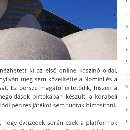
S
ézhetett ki az első online kaszinó oldal,
e nyilván meg sem közelítette a Nomini és a
S
sát.
Ez persze magától értetődik, hiszen a
egoldások birtokában készült, a korabeli
ódi pénzes játékot sem tudtak biztosítani.
 hogy évtizedek során ezek a platformok