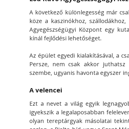
A következő különlegesség már csa
köze a kaszinókhoz, szállodákhoz,
Agyegészségügyi Központ egy kut
kínál fejlődési lehetőséget.
Az épület egyedi kialakításával, a cs
Persze, nem csak akkor juthatsz 
szembe, ugyanis havonta egyszer ing
A velencei
Ezt a nevet a világ egyik legnagyob
igyekszik a legalaposabban feleleve
olyan tereptárgyak másolatai tekin