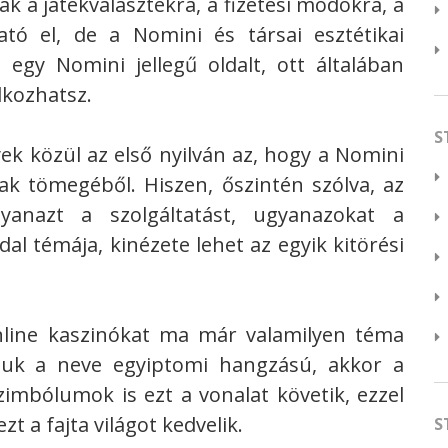
k a játékválasztékra, a fizetési módokra, a
tó el, de a Nomini és társai esztétikai
egy Nomini jellegű oldalt, ott általában
lkozhatsz.
S
ek közül az első nyilván az, hogy a Nomini
ak tömegéből. Hiszen, őszintén szólva, az
yanazt a szolgáltatást, ugyanazokat a
dal témája, kinézete lehet az egyik kitörési
line kaszinókat ma már valamilyen téma
djuk a neve egyiptomi hangzású, akkor a
szimbólumok is ezt a vonalat követik, ezzel
t a fajta világot kedvelik.
S