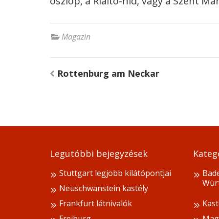
oszlop, a Rialto-híd, vagy a Szent M
Magazin
Bejegyzés
Rottenburg am Neckar
navigáció
Legutóbbi bejegyzések
Kateg
Stuttgart legjobb kilátópontjai
Bad
Wür
Neuschwanstein kastély
Frankfurt látnivalók
Kast
Freiburg
Mag