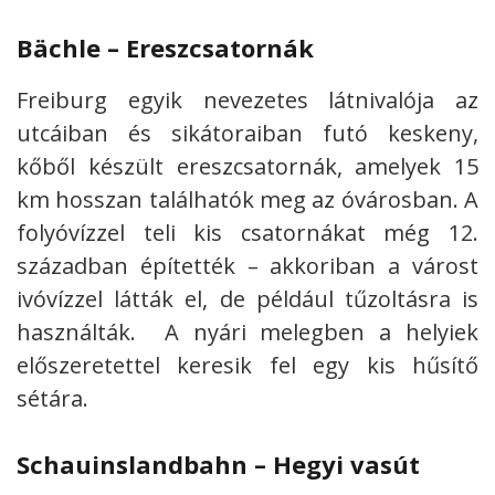
B
ächle – Ereszcsatornák
Freiburg egyik nevezetes látnivalója az
utcáiban és sikátoraiban futó keskeny,
kőből készült ereszcsatornák, amelyek 15
km hosszan találhatók meg az óvárosban. A
folyóvízzel teli kis csatornákat még 12.
században építették – akkoriban a várost
ivóvízzel látták el, de például tűzoltásra is
használták. A nyári melegben a helyiek
előszeretettel keresik fel egy kis hűsítő
sétára.
Schauinslandbahn – Hegyi vasút