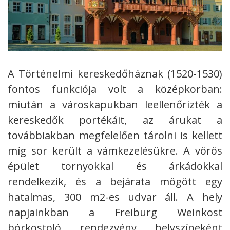
A Történelmi kereskedőháznak (1520-1530)
fontos funkciója volt a középkorban:
miután a városkapukban leellenőrizték a
kereskedők portékáit, az árukat a
továbbiakban megfelelően tárolni is kellett
míg sor került a vámkezelésükre. A vörös
épület tornyokkal és árkádokkal
rendelkezik, és a bejárata mögött egy
hatalmas, 300 m2-es udvar áll. A hely
napjainkban a Freiburg Weinkost
bórkostoló rendezvény helyszíneként