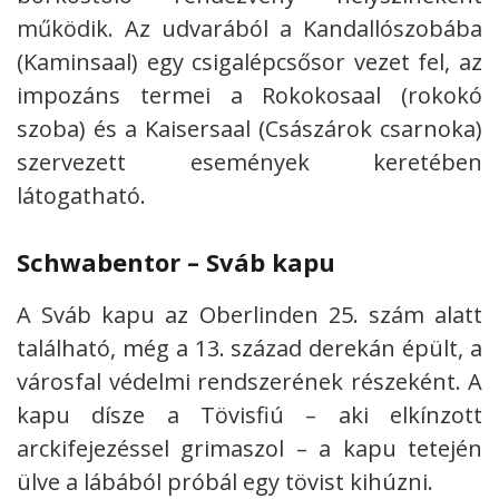
működik. Az udvarából a Kandallószobába
(Kaminsaal) egy csigalépcsősor vezet fel, az
impozáns termei a Rokokosaal (rokokó
szoba) és a Kaisersaal (Császárok csarnoka)
szervezett események keretében
látogatható.
Schwabentor – Sváb kapu
A Sváb kapu az Oberlinden 25. szám alatt
található, még a 13. század derekán épült, a
városfal védelmi rendszerének részeként. A
kapu dísze a Tövisfiú – aki elkínzott
arckifejezéssel grimaszol – a kapu tetején
ülve a lábából próbál egy tövist kihúzni.