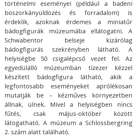
történelmi eseményei (például a badeni
boszorkányüldözés és forradalom) is
érdeklik, azoknak érdemes a miniatűr
bádogfigurák múzeumába ellátogatni. A
Schwabentor belseje kizárólag
bádogfigurás szekrényben látható. A
helyiségbe 50 csigalépcső vezet fel. Az
egyedülálló múzeumban tízezer kézzel
készített bádogfigura látható, akik a
legfontosabb eseményeket aprólékosan
mutatják be – kézműves környezetben
állnak, ülnek. Mivel a helyiségben nincs
fűtés, csak május-október között
látogatható. A múzeum a Schlossbergring
2. szám alatt található.