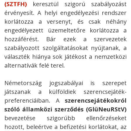
(SZTFH)
keresztül szigorú szabályozást
érvényesít. A helyi engedélyezési rendszer
korlátozza a versenyt, és csak néhány
engedélyezett üzemeltetőre korlátozza a
hozzáférést. Bár ezek a szervezetek
szabályozott szolgáltatásokat nyújtanak, a
választék hiánya sok játékost a nemzetközi
alternatívák felé terel.
Németország jogszabályai is szerepet
játszanak a külföldiek szerencsejáték-
preferenciáiban. A
szerencsejátékokról
szóló államközi szerződés (GlüNeuRStV)
bevezetése szigorúbb ellenőrzéseket
hozott, beleértve a befizetési korlátokat, az