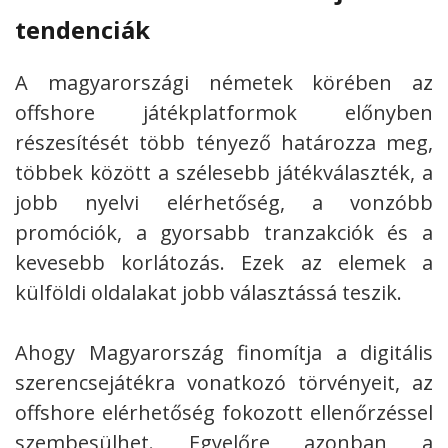
tendenciák
A magyarországi németek körében az
offshore játékplatformok előnyben
részesítését több tényező határozza meg,
többek között a szélesebb játékválaszték, a
jobb nyelvi elérhetőség, a vonzóbb
promóciók, a gyorsabb tranzakciók és a
kevesebb korlátozás. Ezek az elemek a
külföldi oldalakat jobb választássá teszik.
Ahogy Magyarország finomítja a digitális
szerencsejátékra vonatkozó törvényeit, az
offshore elérhetőség fokozott ellenőrzéssel
szembesülhet. Egyelőre azonban a