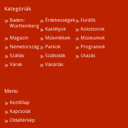
Kategóriák
Baden-
Érdekességek
Fürdők
Württemberg
Kastélyok
Kolostorok
Magazin
Műemlékek
Múzeumok
Németország
Parkok
Programok
Szállás
Szállodák
Utazás
Várak
Vásárlás
Menü
Kezdőlap
Kapcsolat
Oldaltérkép