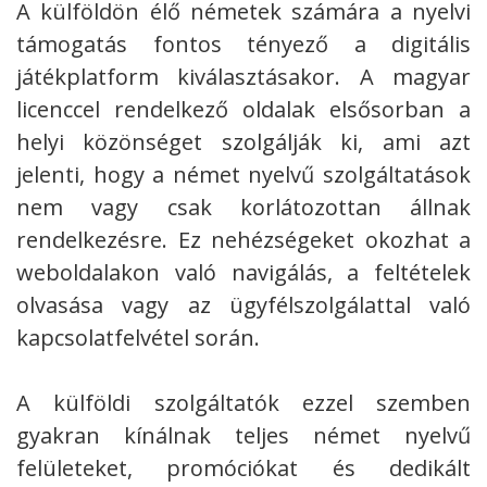
A külföldön élő németek számára a nyelvi
támogatás fontos tényező a digitális
játékplatform kiválasztásakor. A magyar
licenccel rendelkező oldalak elsősorban a
helyi közönséget szolgálják ki, ami azt
jelenti, hogy a német nyelvű szolgáltatások
nem vagy csak korlátozottan állnak
rendelkezésre. Ez nehézségeket okozhat a
weboldalakon való navigálás, a feltételek
olvasása vagy az ügyfélszolgálattal való
kapcsolatfelvétel során.
A külföldi szolgáltatók ezzel szemben
gyakran kínálnak teljes német nyelvű
felületeket, promóciókat és dedikált