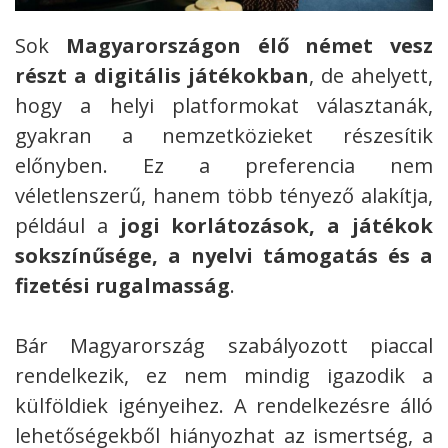
Sok
Magyarországon élő német vesz
részt a digitális játékokban
, de ahelyett,
hogy a helyi platformokat választanák,
gyakran a nemzetközieket részesítik
előnyben. Ez a preferencia nem
véletlenszerű, hanem több tényező alakítja,
például a
jogi korlátozások, a játékok
sokszínűsége, a nyelvi támogatás és a
fizetési rugalmasság
.
Bár Magyarország szabályozott piaccal
rendelkezik, ez nem mindig igazodik a
külföldiek igényeihez. A rendelkezésre álló
lehetőségekből hiányozhat az ismertség, a